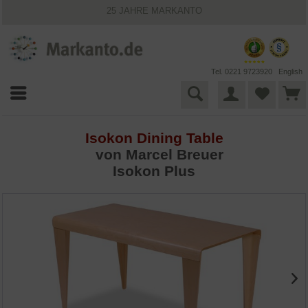
25 JAHRE MARKANTO
KOSTENLOSER VERSAND INNERHALB DEUTSCHLANDS
30 TAGE WIDERRUFSRECHT
VIELFÄLTIGE ZAHLUNGSMÖGLICHKEITEN
BESTPRICE-GARANTIE
Tel. 0221 9723920
English
Isokon Dining Table
von
Marcel Breuer
Isokon Plus