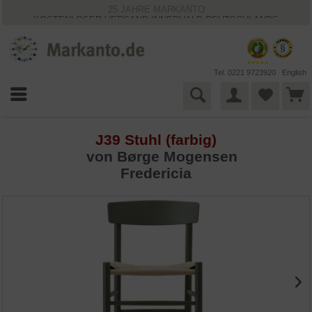
25 JAHRE MARKANTO
KOSTENLOSER VERSAND INNERHALB DEUTSCHLANDS
30 TAGE WIDERRUFSRECHT
VIELFÄLTIGE ZAHLUNGSMÖGLICHKEITEN
BESTPRICE-GARANTIE
Tel. 0221 9723920
English
J39 Stuhl (farbig)
von
Børge Mogensen
Fredericia