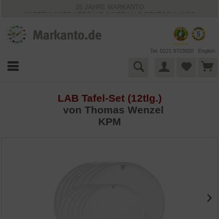
25 JAHRE MARKANTO
KOSTENLOSER VERSAND INNERHALB DEUTSCHLANDS
30 TAGE WIDERRUFSRECHT
VIELFÄLTIGE ZAHLUNGSMÖGLICHKEITEN
BESTPRICE-GARANTIE
Tel. 0221 9723920
English
LAB Tafel-Set (12tlg.)
von Thomas Wenzel
KPM