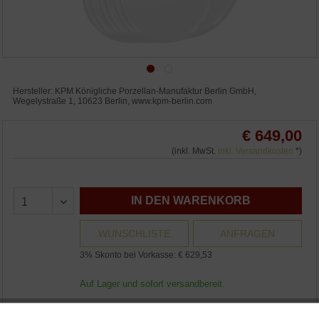
Hersteller: KPM Königliche Porzellan-Manufaktur Berlin GmbH,
Wegelystraße 1, 10623 Berlin, www.kpm-berlin.com
€ 649,00
(inkl. MwSt.
inkl. Versandkosten
*)
IN DEN WARENKORB
WUNSCHLISTE
ANFRAGEN
3% Skonto bei Vorkasse: € 629,53
Auf Lager und sofort versandbereit.