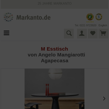
25 JAHRE MARKANTO
KOSTENLOSER VERSAND INNERHALB DEUTSCHLANDS
30 TAGE WIDERRUFSRECHT
VIELFÄLTIGE ZAHLUNGSMÖGLICHKEITEN
BESTPRICE-GARANTIE
Tel. 0221 9723920
English
M Esstisch
von
Angelo Mangiarotti
Agapecasa