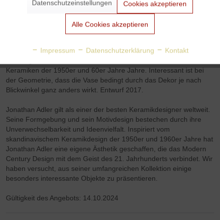
Datenschutzeinstellungen
Cookies akzeptieren
Aktiv
Tracking
Alle Cookies akzeptieren
Jonathan Adler Palm Springs Cinch Vase von Jonathan Adler
Die
Palm Springs Tapered Vase
zählt zu der gleichnamigen
Aktiv
Personalisierung
Impressum
Datenschutzerklärung
Kontakt
Keramikserie von Jonathan Adler aus Steingut, das schwarz-
weiße, geometrische Dekor erinnert entfernt an italienische
Keramiken der 1950er und 60er Jahre Jahre. Interessant ist bei
Aktiv
Service
der Geometrie, dass die Vase bedingt durch das Dekor je nach
Blickwinkel ganz anders wirkt. Entwurf 2017.
Jonathan Adler gilt als einer der besten Keramikdesigner weltweit.
Seine Formgebung und sein Motivdesign bestechen durch ihre
Unverwechselbarkeit und Ideenvielfalt. Inspiriert vom
skandinavischem Keramikdesign der 1950er und 1960er Jahre hat
Jonathan Adler eine eigene Ästhetik geschaffen, die das Modern
Century Design mit dem Geist des 21. Jahrhunderts verbindet. Wir
haben versucht, aus seiner umfangreichen Kollektion einige
besonders interessante Objekte zu präsentieren.
Gültigkeit des Angebots: 14.10.2024