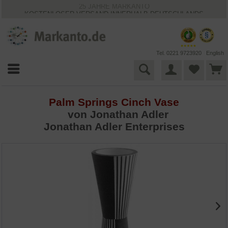
25 JAHRE MARKANTO
KOSTENLOSER VERSAND INNERHALB DEUTSCHLANDS
30 TAGE WIDERRUFSRECHT
VIELFÄLTIGE ZAHLUNGSMÖGLICHKEITEN
BESTPRICE-GARANTIE
Tel. 0221 9723920
English
Palm Springs Cinch Vase
von
Jonathan Adler
Jonathan Adler Enterprises