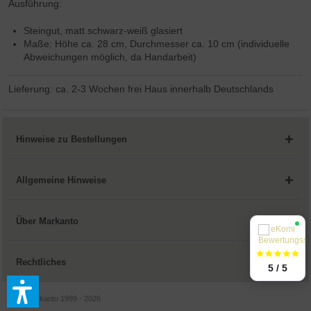
Ausführung:
Steingut, matt schwarz-weiß glasiert
Maße: Höhe ca. 28 cm, Durchmesser ca. 10 cm (individuelle
Abweichungen möglich, da Handarbeit)
Lieferung: ca. 2-3 Wochen frei Haus innerhalb Deutschlands
Hinweise zu Bestellungen
Allgemeine Hinweise
Über Markanto
Rechtliches
5 / 5
© by Markanto 1999 - 2026