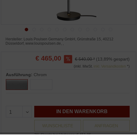
Hersteller: Louis Poulsen Germany GmbH, Grünstraße 15, 40212
Düsseldorf, www.louispoulsen.de, ,
€ 465,00
€ 540,00 *
(13,89% gespart)
(inkl. MwSt.
inkl. Versandkosten
*)
Ausführung:
Chrom
IN DEN WARENKORB
WUNSCHLISTE
ANFRAGEN
3% Skonto bei Vorkasse: € 451,05