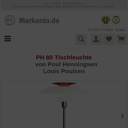
25 JAHRE MARKANTO
KOSTENLOSER VERSAND INNERHALB DEUTSCHLANDS
30 TAGE WIDERRUFSRECHT
VIELFÄLTIGE ZAHLUNGSMÖGLICHKEITEN
BESTPRICE-GARANTIE
Tel. 0221 9723920
English
PH 80 Tischleuchte
von
Poul Henningsen
Louis Poulsen