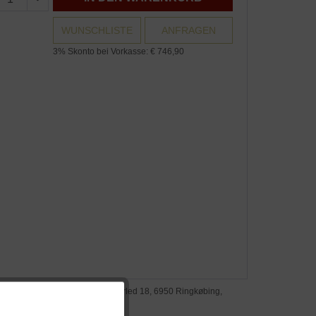
WUNSCHLISTE
ANFRAGEN
3% Skonto bei Vorkasse: € 746,90
steller: Onecollection A/S, Vesterled 18, 6950 Ringkøbing,
nemark, finnjuhl.com
Aktiv