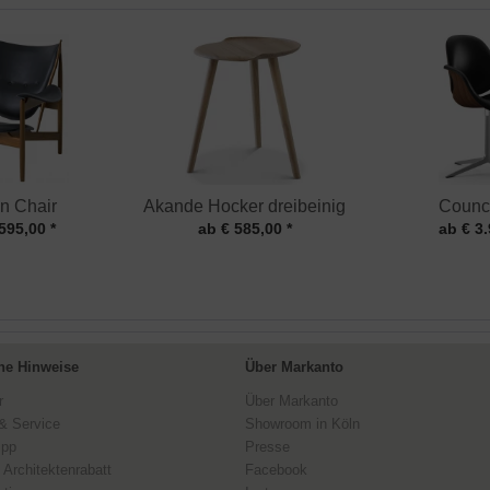
in Chair
Akande Hocker dreibeinig
Counci
595,00 *
ab € 585,00 *
ab € 3.
ne Hinweise
Über Markanto
r
Über Markanto
& Service
Showroom in Köln
ipp
Presse
 Architektenrabatt
Facebook