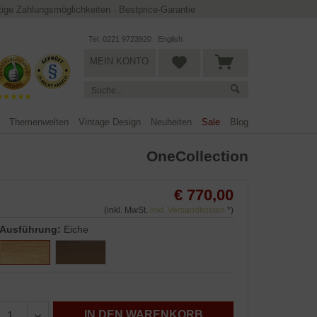
ltige Zahlungsmöglichkeiten
·
Bestprice-Garantie
Tel. 0221 9723920
English
MEIN KONTO
Themenwelten
Vintage Design
Neuheiten
Sale
Blog
OneCollection
€ 770,00
(inkl. MwSt.
inkl. Versandkosten
*)
Ausführung:
Eiche
IN DEN WARENKORB