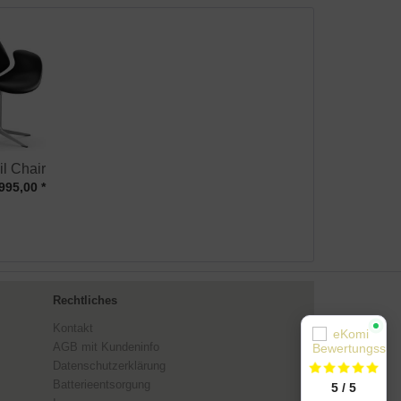
l Chair
995,00 *
Rechtliches
Kontakt
AGB mit Kundeninfo
Datenschutzerklärung
Batterieentsorgung
5 / 5