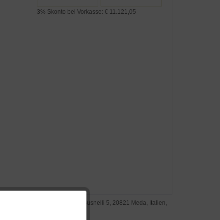
3% Skonto bei Vorkasse: € 11.121,05
steller: Cap Design S.p.A., Via Busnelli 5, 20821 Meda, Italien,
Aktiv
pellini.it