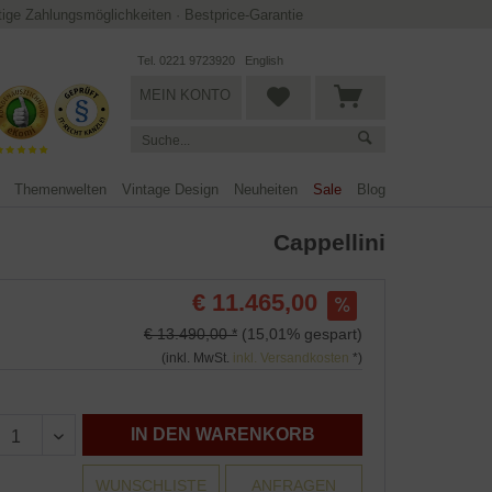
ltige Zahlungsmöglichkeiten
·
Bestprice-Garantie
Tel. 0221 9723920
English
MEIN KONTO
Themenwelten
Vintage Design
Neuheiten
Sale
Blog
Cappellini
€ 11.465,00
€ 13.490,00 *
(15,01% gespart)
(inkl. MwSt.
inkl. Versandkosten
*)
IN DEN WARENKORB
WUNSCHLISTE
ANFRAGEN