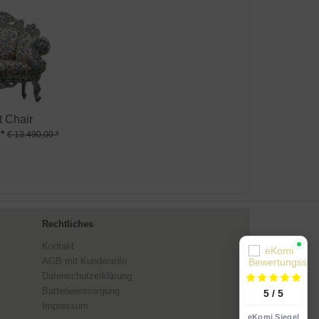
t Chair
*
€ 13.490,00 *
Rechtliches
Kontakt
AGB mit Kundeninfo
Datenschutzerklärung
Batterieentsorgung
5 / 5
Impressum
eKomi Siegel