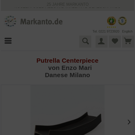
25 JAHRE MARKANTO
KOSTENLOSER VERSAND INNERHALB DEUTSCHLANDS
30 TAGE WIDERRUFSRECHT
VIELFÄLTIGE ZAHLUNGSMÖGLICHKEITEN
BESTPRICE-GARANTIE
Tel. 0221 9723920
English
Putrella Centerpiece
von
Enzo Mari
Danese Milano