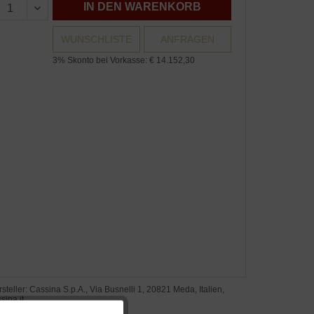
IN DEN WARENKORB
WUNSCHLISTE
ANFRAGEN
3% Skonto bei Vorkasse: € 14.152,30
steller: Cassina S.p.A., Via Busnelli 1, 20821 Meda, Italien,
sina.it