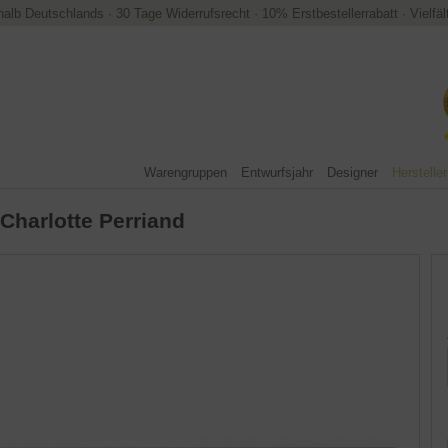
halb Deutschlands
·
30 Tage Widerrufsrecht
·
10% Erstbestellerrabatt
·
Vielfä
Warengruppen
Entwurfsjahr
Designer
Hersteller
Charlotte Perriand