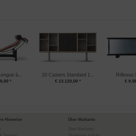
ongue à...
20 Casiers Standard 1...
Riflesso
0,00 *
€ 13.120,00 *
€ 9.5
ne Hinweise
Über Markanto
r
Über Markanto
& Service
Showroom in Köln