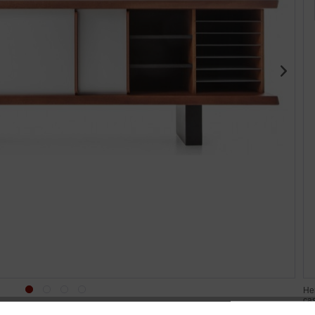
Her
cas