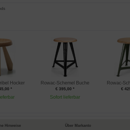
nds
ribel Hocker
Rowac-Schemel Buche
Rowac-Sch
45,00 *
€ 395,00 *
€ 42
ieferbar
Sofort lieferbar
ne Hinweise
Über Markanto