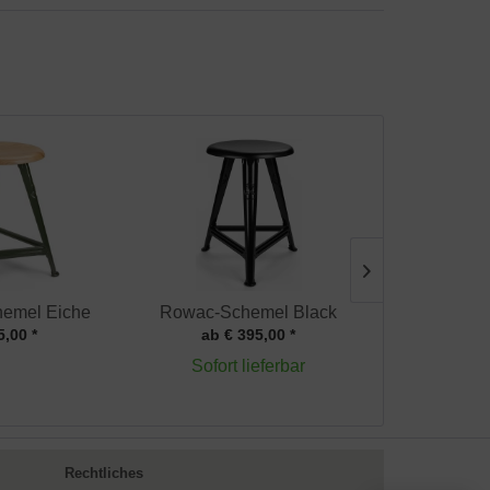
emel Eiche
Rowac-Schemel Black
Rowac-Schre
5,00 *
ab € 395,00 *
€ 1.1
Sofort lieferbar
Rechtliches