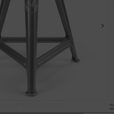
He
ww