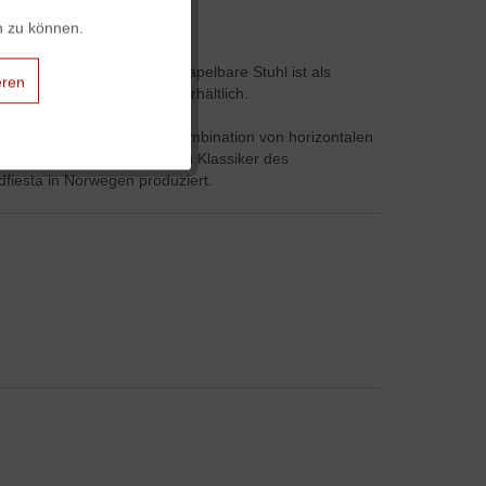
n zu können.
Aktiv
 Name Junior täuscht, der stapelbare Stuhl ist als
eren
f Anfrage auch lackiert erhältlich.
Aktiv
 im Jahr 1957. Durch die Kombination von horizontalen
eichnet, wurde der Stuhl ein Klassiker des
fiesta in Norwegen produziert.
Aktiv
Aktiv