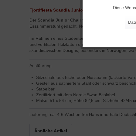
Diese Websi
Fjordfiesta Scandia Junior Chair von Hans Brattrud
Marketing
Der
Scandia Junior Chair
von Hans Brattrud zählt zu
Dat
Esszimmerstuhl gedacht. Neben den hier angebotenen Va
Tracking
Im Rahmen eines Studentenprojekts am National College
und vertikalen Holzlatten entstand eine organische Schi
skandinavischen Designs, besonders in Norwegen, wo d
Personalisierung
Ausführung
Service
Sitzschale aus Eiche oder Nussbaum (lackierte Vari
Gestell aus satiniertem Stahl oder schwarz beschich
Stapelbar
Zertifiziert mit dem Nordic Swan Ecolabel
Maße: 51 x 54 cm, Höhe 82,5 cm, Sitzhöhe 42/45 
Lieferung: ca. 4-6 Wochen frei Haus innerhalb Deutsch
Ähnliche Artikel