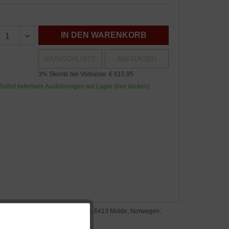
IN DEN WARENKORB
WUNSCHLISTE
ANFRAGEN
3% Skonto bei Vorkasse: € 615,95
Sofort lieferbare Ausführungen auf Lager (hier klicken)
steller: fjordfiesta, Myrabakken 3, 6413 Molde, Norwegen,
w.fjordfiesta.com
Aktiv