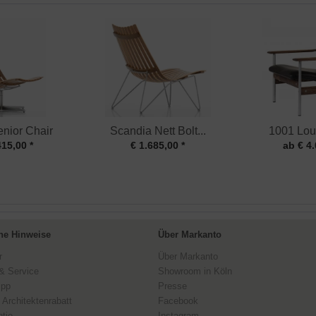
nior Chair
Scandia Nett Bolt...
1001 Lou
415,00 *
€ 1.685,00 *
ab € 4.
ne Hinweise
Über Markanto
r
Über Markanto
& Service
Showroom in Köln
ipp
Presse
 Architektenrabatt
Facebook
tie
Instagram