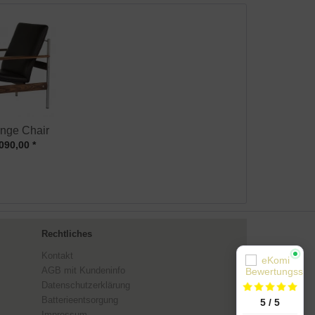
nge Chair
090,00 *
Rechtliches
Kontakt
AGB mit Kundeninfo
Datenschutzerklärung
Batterieentsorgung
5 / 5
Impressum