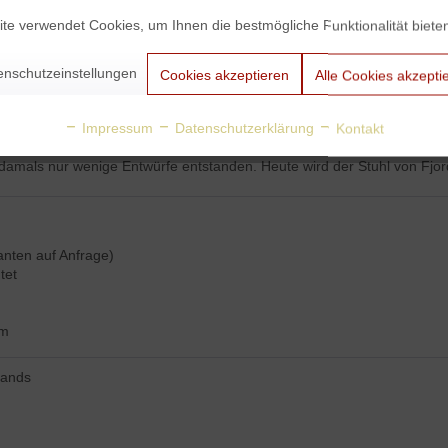
te verwendet Cookies, um Ihnen die bestmögliche Funktionalität biete
 der von ihm 1957 entworfenen gleichnamigen Stuhlserie
Scandia
. Der
enschutzeinstellungen
Cookies akzeptieren
Alle Cookies akzepti
rianten in Eiche oder Nussbaum ist der norwegische Designklassiker au
 of Art & Design in Oslo entwarf Hans Brattrud den stapelbaren Stuhl
Impressum
Datenschutzerklärung
Kontakt
chtholzschale - eine simple, aber geniale Konstruktion. Vielfach ausgez
amals nur wenige Entwürfe entstanden. Heute wird der Stuhl von Fjord
anten auf Anfrage)
tet
cm
lands