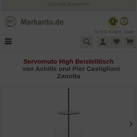
25 JAHRE MARKANTO
KOSTENLOSER VERSAND INNERHALB DEUTSCHLANDS
30 TAGE WIDERRUFSRECHT
VIELFÄLTIGE ZAHLUNGSMÖGLICHKEITEN
BESTPRICE-GARANTIE
Tel. 0221 9723920
English
Servomuto High Beistelltisch
von
Achille und Pier Castiglioni
Zanotta