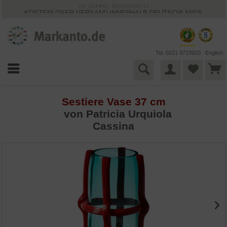
25 JAHRE MARKANTO
KOSTENLOSER VERSAND INNERHALB DEUTSCHLANDS
30 TAGE WIDERRUFSRECHT
VIELFÄLTIGE ZAHLUNGSMÖGLICHKEITEN
BESTPRICE-GARANTIE
Tel. 0221 9723920
English
Sestiere Vase 37 cm
von Patricia Urquiola
Cassina