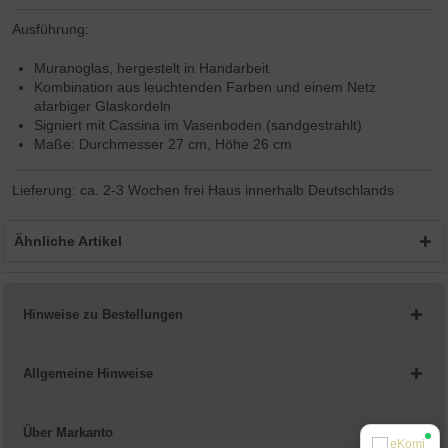
Ausführung:
Muranoglas, hergestelt in Handarbeit
Kombination aus leuchtenden Farben und einem Netz
afarbiger Glaskordeln
Signiert mit Cassina im Vasenboden (sandgestrahlt)
Maße: Durchmesser 27 cm, Höhe 26 cm
Lieferung: ca. 2-3 Wochen frei Haus innerhalb Deutschlands
Ähnliche Artikel
Hinweise zu Bestellungen
Allgemeine Hinweise
Über Markanto