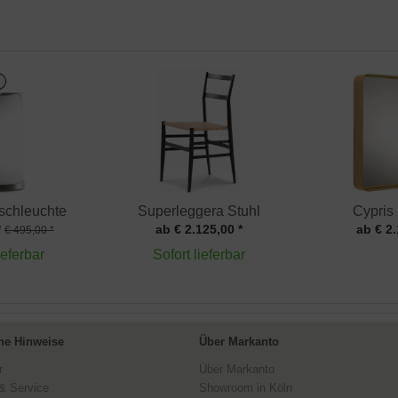
ischleuchte
Superleggera Stuhl
Cypris
*
ab € 2.125,00 *
ab € 2.
€ 495,00 *
ieferbar
Sofort lieferbar
ne Hinweise
Über Markanto
r
Über Markanto
& Service
Showroom in Köln