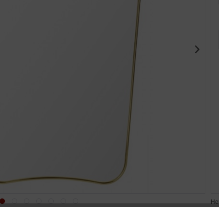
Her
ww