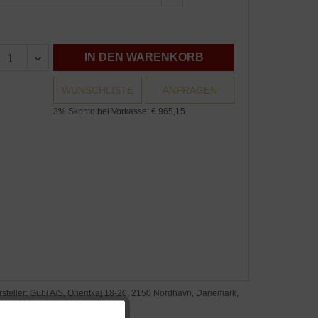
IN DEN WARENKORB
WUNSCHLISTE
ANFRAGEN
3% Skonto bei Vorkasse: € 965,15
steller: Gubi A/S, Orientkaj 18-20, 2150 Nordhavn, Dänemark,
w.gubi.com