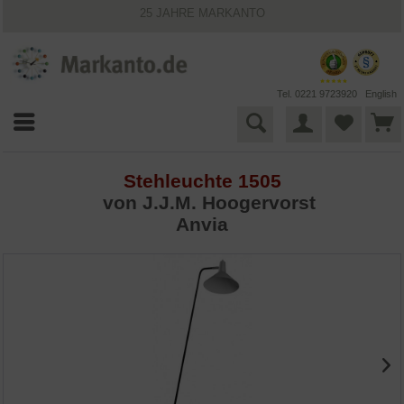
25 JAHRE MARKANTO
KOSTENLOSER VERSAND INNERHALB DEUTSCHLANDS
30 TAGE WIDERRUFSRECHT
VIELFÄLTIGE ZAHLUNGSMÖGLICHKEITEN
BESTPRICE-GARANTIE
Tel. 0221 9723920
English
Stehleuchte 1505
von
J.J.M. Hoogervorst
Anvia