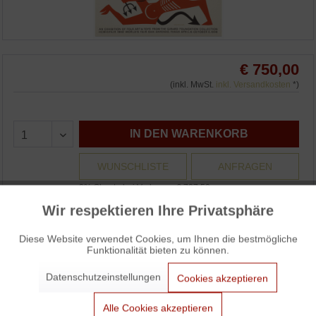
€ 750,00
(inkl. MwSt.
inkl. Versandkosten
*)
IN DEN WARENKORB
WUNSCHLISTE
ANFRAGEN
3% Skonto bei Vorkasse: € 727,50
Wir respektieren Ihre Privatsphäre
Aktiv
Funktionale
Auf Lager und sofort versandbereit.
Diese Website verwendet Cookies, um Ihnen die bestmögliche
Funktionalität bieten zu können.
Aktiv
Marketing
Datenschutzeinstellungen
Cookies akzeptieren
The Magic of a People Ausstellungsplakat / The Magic of a
Aktiv
Tracking
People Exhibition Poster von Alexander Girard
Alle Cookies akzeptieren