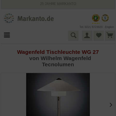
25 JAHRE MARKANTO
KOSTENLOSER VERSAND INNERHALB DEUTSCHLANDS
30 TAGE WIDERRUFSRECHT
VIELFÄLTIGE ZAHLUNGSMÖGLICHKEITEN
BESTPRICE-GARANTIE
Tel. 0221 9723920
English
Wagenfeld Tischleuchte WG 27
von
Wilhelm Wagenfeld
Tecnolumen