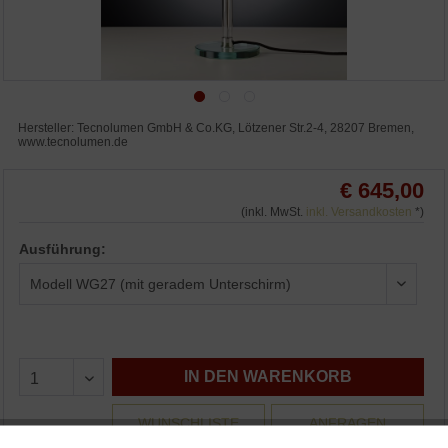
Hersteller: Tecnolumen GmbH & Co.KG, Lötzener Str.2-4, 28207 Bremen,
www.tecnolumen.de
€ 645,00
(inkl. MwSt.
inkl. Versandkosten
*)
Ausführung:
IN DEN WARENKORB
WUNSCHLISTE
ANFRAGEN