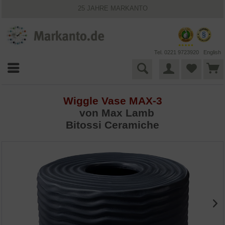
25 JAHRE MARKANTO
KOSTENLOSER VERSAND INNERHALB DEUTSCHLANDS
30 TAGE WIDERRUFSRECHT
VIELFÄLTIGE ZAHLUNGSMÖGLICHKEITEN
BESTPRICE-GARANTIE
Tel. 0221 9723920
English
Wiggle Vase MAX-3
von Max Lamb
Bitossi Ceramiche