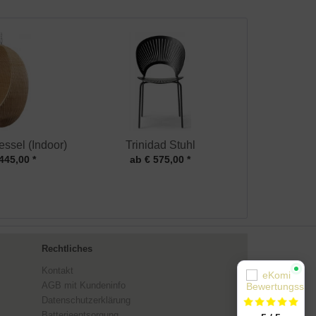
ssel (Indoor)
Trinidad Stuhl
445,00 *
ab € 575,00 *
Rechtliches
Kontakt
AGB mit Kundeninfo
Datenschutzerklärung
Batterieentsorgung