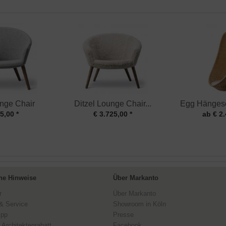
unge Chair
Ditzel Lounge Chair...
Egg Hängese
5,00 *
€ 3.725,00 *
ab € 2.
ne Hinweise
Über Markanto
r
Über Markanto
& Service
Showroom in Köln
ipp
Presse
 Architektenrabatt
Facebook