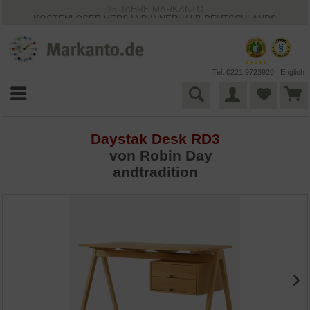
25 JAHRE MARKANTO
KOSTENLOSER VERSAND INNERHALB DEUTSCHLANDS
30 TAGE WIDERRUFSRECHT
VIELFÄLTIGE ZAHLUNGSMÖGLICHKEITEN
BESTPRICE-GARANTIE
Tel. 0221 9723920
English
Daystak Desk RD3
von
Robin Day
andtradition