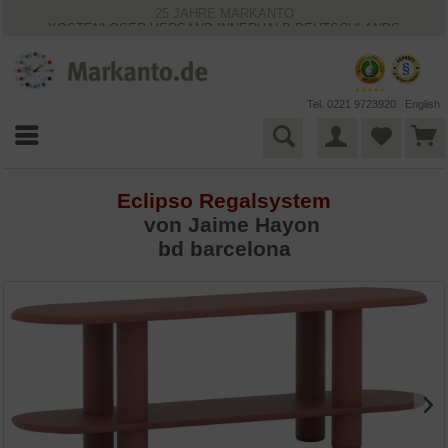
25 JAHRE MARKANTO
KOSTENLOSER VERSAND INNERHALB DEUTSCHLANDS
30 TAGE WIDERRUFSRECHT
VIELFÄLTIGE ZAHLUNGSMÖGLICHKEITEN
BESTPRICE-GARANTIE
Tel. 0221 9723920
English
Eclipso Regalsystem
von
Jaime Hayon
bd barcelona