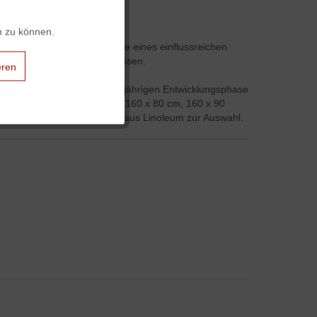
Aktiv
0 cm
n zu können.
lls. Als Hommage an das Erbe eines einflussreichen
Aktiv
 an heutige Ansprüche anzupassen.
eren
ze und wurde nach einer dreijährigen Entwicklungsphase
Aktiv
in den Formaten 140 x 80 cm, 160 x 80 cm, 160 x 90
nte) oder eine Tischplatte aus Linoleum zur Auswahl.
Aktiv
Aktiv