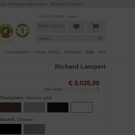
ltige Zahlungsmöglichkeiten
·
Bestprice-Garantie
Tel. 0221 9723920
English
MEIN KONTO
Themenwelten
Vintage Design
Neuheiten
Sale
Blog
Richard Lampert
€ 3.035,00
(inkl. MwSt.
inkl. Versandkosten
*)
Tischplatte:
Melamin weiß
Gestell:
Schwarz