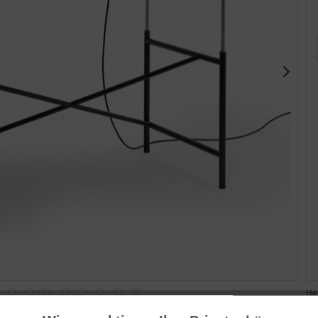
He
701