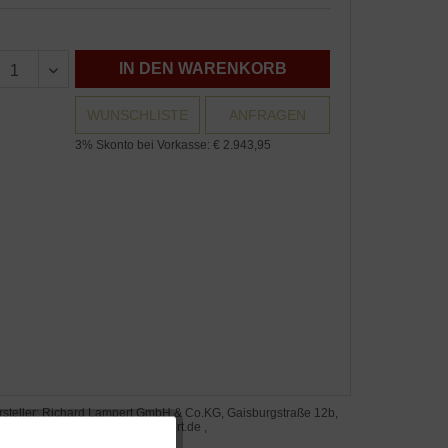
IN DEN WARENKORB
WUNSCHLISTE
ANFRAGEN
3% Skonto bei Vorkasse: € 2.943,95
rsteller: Richard Lampert GmbH & Co.KG, Gaisburgstraße 12b,
82 Stuttgart, www.richard-lampert.de ,