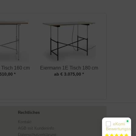
 Tisch 160 cm
Eiermann 1E Tisch 180 cm
510,00 *
ab € 3.075,00 *
Rechtliches
Kontakt
AGB mit Kundeninfo
Datenschutzerklärung