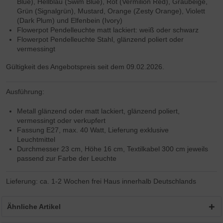
Blue), Hellblau (Swim Blue), Rot (Vermilion Red), Graubeige,
Grün (Signalgrün), Mustard, Orange (Zesty Orange), Violett
(Dark Plum) und Elfenbein (Ivory)
Flowerpot Pendelleuchte matt lackiert: weiß oder schwarz
Flowerpot Pendelleuchte Stahl, glänzend poliert oder
vermessingt
Gültigkeit des Angebotspreis seit dem 09.02.2026.
Ausführung:
Metall glänzend oder matt lackiert, glänzend poliert,
vermessingt oder verkupfert
Fassung E27, max. 40 Watt, Lieferung exklusive
Leuchtmittel
Durchmesser 23 cm, Höhe 16 cm, Textilkabel 300 cm jeweils
passend zur Farbe der Leuchte
Lieferung: ca. 1-2 Wochen frei Haus innerhalb Deutschlands
Ähnliche Artikel