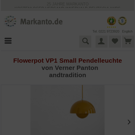
25 JAHRE MARKANTO
KOSTENLOSER VERSAND INNERHALB DEUTSCHLANDS
30 TAGE WIDERRUFSRECHT
VIELFÄLTIGE ZAHLUNGSMÖGLICHKEITEN
BESTPRICE-GARANTIE
Tel. 0221 9723920
English
Flowerpot VP1 Small Pendelleuchte
von
Verner Panton
andtradition