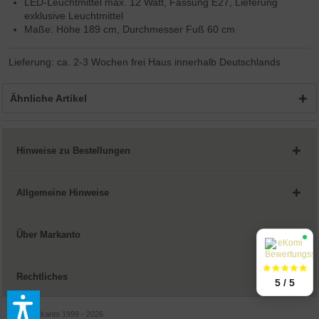
LED-Leuchtmittel max. 12 Watt, Fassung E27, Lieferung
exklusive Leuchtmittel
Maße: Höhe 189 cm, Durchmesser Fuß 60 cm
Lieferung: ca. 2-3 Wochen frei Haus innerhalb Deutschlands
Ähnliche Artikel
Hinweise zu Bestellungen
Allgemeine Hinweise
Über Markanto
Rechtliches
5 / 5
© by Markanto 1999 - 2026