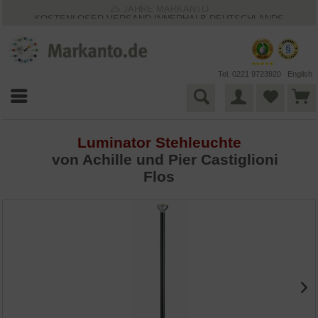
25 JAHRE MARKANTO
KOSTENLOSER VERSAND INNERHALB DEUTSCHLANDS
30 TAGE WIDERRUFSRECHT
VIELFÄLTIGE ZAHLUNGSMÖGLICHKEITEN
BESTPRICE-GARANTIE
Tel. 0221 9723920
English
Luminator Stehleuchte
von
Achille und Pier Castiglioni
Flos