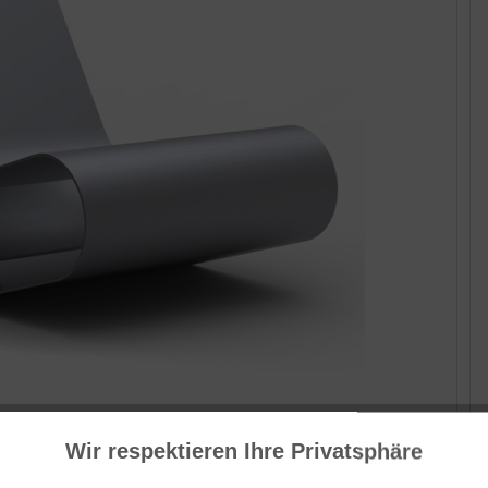
Wir respektieren Ihre Privatsphäre
He
Ams