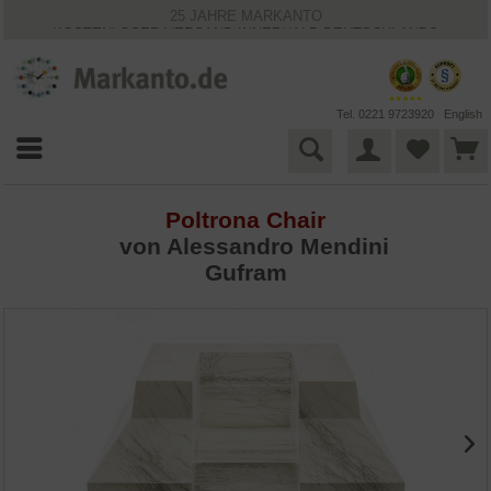
25 JAHRE MARKANTO
KOSTENLOSER VERSAND INNERHALB DEUTSCHLANDS
30 TAGE WIDERRUFSRECHT
VIELFÄLTIGE ZAHLUNGSMÖGLICHKEITEN
BESTPRICE-GARANTIE
Tel. 0221 9723920
English
Poltrona Chair
von
Alessandro Mendini
Gufram