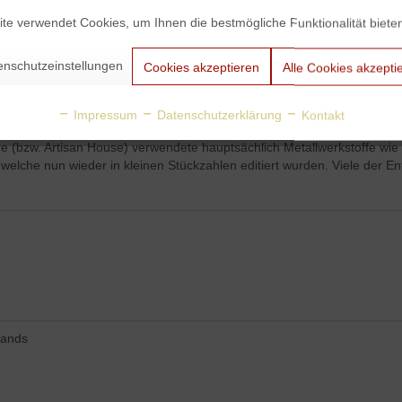
te verwendet Cookies, um Ihnen die bestmögliche Funktionalität biete
irror von Curtis Jere
s Jere (oder C. Jeré) erinnert an die Arbeiten der französischen Künstl
enschutzeinstellungen
Cookies akzeptieren
Alle Cookies akzepti
rkliche Person bezeichnet. 2008 stellte sich heraus, dass Curtis Jere e
Impressum
Datenschutzerklärung
Kontakt
r (und letztendlich die Entwerfer) Curtis Freiler und Jerry Fels nutzt
 Jere (bzw. Artisan House) verwendete hauptsächlich Metallwerkstoffe wi
welche nun wieder in kleinen Stückzahlen editiert wurden. Viele der E
lands