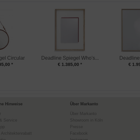
el Circular
Deadline Spiegel Who's...
Deadline 
95,00 *
€ 1.385,00 *
€ 1.9
ne Hinweise
Über Markanto
r
Über Markanto
& Service
Showroom in Köln
ipp
Presse
 Architektenrabatt
Facebook
tie
Instagram