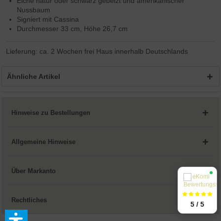
Eiche natur oder schwarz gebeizt und amerikanischer
Nussbaum
Signiert mit Cassina
Durchmesser 33 cm, Höhe 26,7 cm
Lieferung: ca. 2 Wochen frei Haus innerhalb Deutschlands
Ähnliche Artikel
Hinweise zu Bestellungen
Allgemeine Hinweise
Über Markanto
Rechtliches
5 / 5