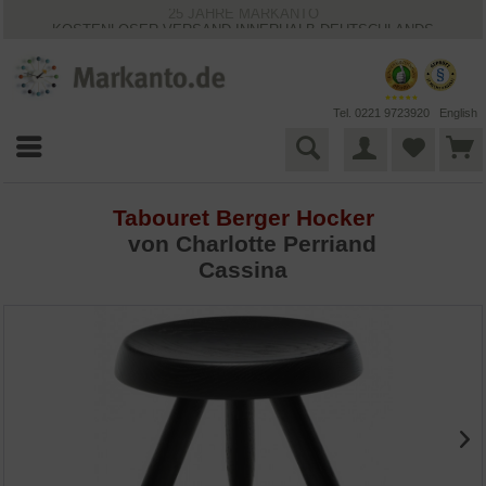
25 JAHRE MARKANTO
KOSTENLOSER VERSAND INNERHALB DEUTSCHLANDS
30 TAGE WIDERRUFSRECHT
VIELFÄLTIGE ZAHLUNGSMÖGLICHKEITEN
BESTPRICE-GARANTIE
Tel. 0221 9723920
English
Tabouret Berger Hocker
von
Charlotte Perriand
Cassina