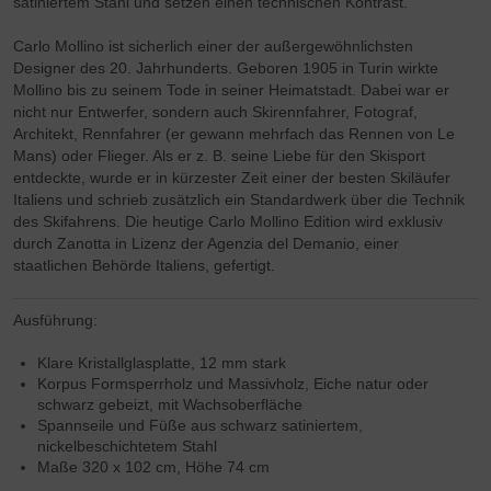
satiniertem Stahl und setzen einen technischen Kontrast.
Carlo Mollino ist sicherlich einer der außergewöhnlichsten
Designer des 20. Jahrhunderts. Geboren 1905 in Turin wirkte
Mollino bis zu seinem Tode in seiner Heimatstadt. Dabei war er
nicht nur Entwerfer, sondern auch Skirennfahrer, Fotograf,
Architekt, Rennfahrer (er gewann mehrfach das Rennen von Le
Mans) oder Flieger. Als er z. B. seine Liebe für den Skisport
entdeckte, wurde er in kürzester Zeit einer der besten Skiläufer
Italiens und schrieb zusätzlich ein Standardwerk über die Technik
des Skifahrens. Die heutige Carlo Mollino Edition wird exklusiv
durch Zanotta in Lizenz der Agenzia del Demanio, einer
staatlichen Behörde Italiens, gefertigt.
Ausführung:
Klare Kristallglasplatte, 12 mm stark
Korpus Formsperrholz und Massivholz, Eiche natur oder
schwarz gebeizt, mit Wachsoberfläche
Spannseile und Füße aus schwarz satiniertem,
nickelbeschichtetem Stahl
Maße 320 x 102 cm, Höhe 74 cm