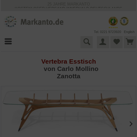
25 JAHRE MARKANTO
KOSTENLOSER VERSAND INNERHALB DEUTSCHLANDS
30 TAGE WIDERRUFSRECHT
VIELFÄLTIGE ZAHLUNGSMÖGLICHKEITEN
BESTPRICE-GARANTIE
Tel. 0221 9723920
English
Vertebra Esstisch
von
Carlo Mollino
Zanotta