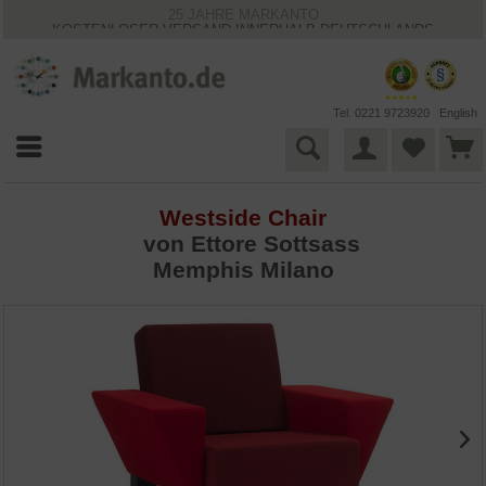
25 JAHRE MARKANTO
KOSTENLOSER VERSAND INNERHALB DEUTSCHLANDS
30 TAGE WIDERRUFSRECHT
VIELFÄLTIGE ZAHLUNGSMÖGLICHKEITEN
BESTPRICE-GARANTIE
Tel. 0221 9723920
English
Westside Chair
von
Ettore Sottsass
Memphis Milano