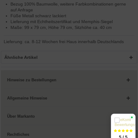
Bezug 100% Baumwolle, weitere Farbkombinationen gerne
auf Anfrage
Füße Metall schwarz lackiert
Lieferung mit Echtheitszertifikat und Memphis-Siegel
Maße: 99 x 79 cm, Höhe 79 cm, Sitzhöhe ca. 40 cm
Lieferung: ca. 8-12 Wochen frei Haus innerhalb Deutschlands
Ähnliche Artikel
Hinweise zu Bestellungen
Allgemeine Hinweise
Über Markanto
Rechtliches
5 / 5