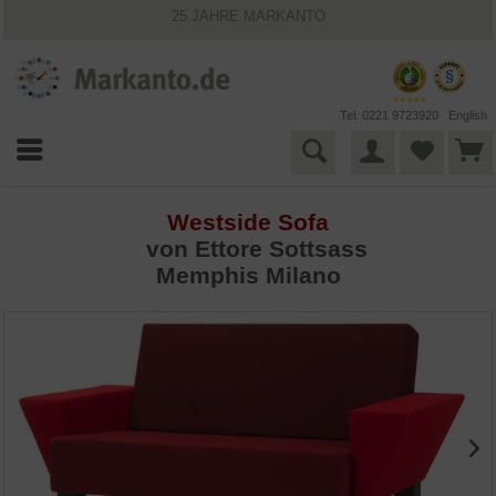
25 JAHRE MARKANTO
KOSTENLOSER VERSAND INNERHALB DEUTSCHLANDS
30 TAGE WIDERRUFSRECHT
VIELFÄLTIGE ZAHLUNGSMÖGLICHKEITEN
BESTPRICE-GARANTIE
Tel. 0221 9723920
English
Westside Sofa
von
Ettore Sottsass
Memphis Milano