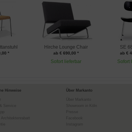
tanstuhl
Hirche Lounge Chair
SE 68
,00 *
ab € 690,00 *
ab € 4
Sofort lieferbar
Sofort 
ne Hinweise
Über Markanto
r
Über Markanto
& Service
Showroom in Köln
ipp
Presse
 Architektenrabatt
Facebook
tie
Instagram