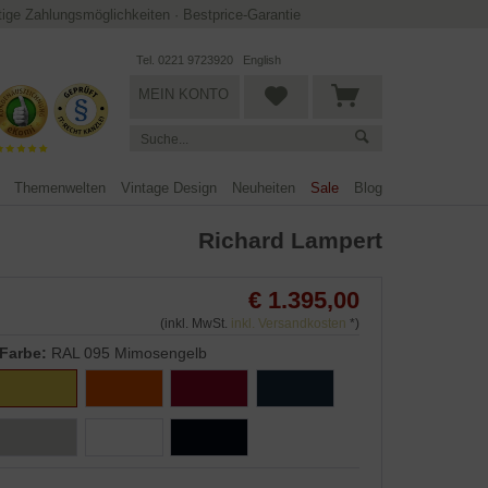
ltige Zahlungsmöglichkeiten
·
Bestprice-Garantie
Tel. 0221 9723920
English
MEIN KONTO
Themenwelten
Vintage Design
Neuheiten
Sale
Blog
Richard Lampert
€ 1.395,00
(inkl. MwSt.
inkl. Versandkosten
*)
Farbe:
RAL 095 Mimosengelb