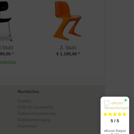
 Stuhl
Z. Stuhl
85,00 *
€ 1.195,00 *
lieferbar
Rechtliches
Kontakt
AGB mit Kundeninfo
Datenschutzerklärung
Batterieentsorgung
5 / 5
Impressum
eKomi Siegel