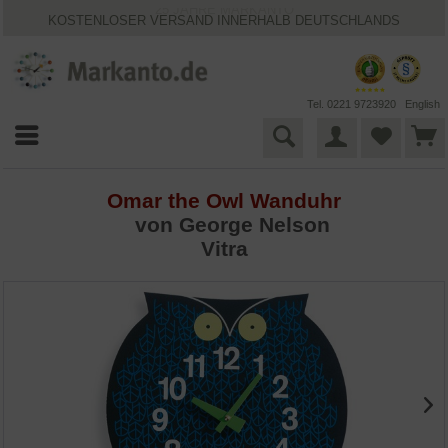
25 JAHRE MARKANTO
KOSTENLOSER VERSAND INNERHALB DEUTSCHLANDS
30 TAGE WIDERRUFSRECHT
VIELFÄLTIGE ZAHLUNGSMÖGLICHKEITEN
BESTPRICE-GARANTIE
Tel. 0221 9723920
English
Omar the Owl Wanduhr
von
George Nelson
Vitra