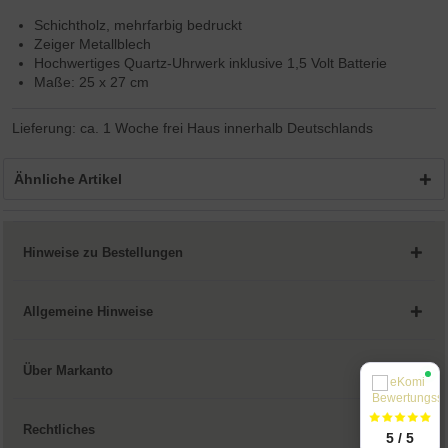
Schichtholz, mehrfarbig bedruckt
Zeiger Metallblech
Hochwertiges Quartz-Uhrwerk inklusive 1,5 Volt Batterie
Maße: 25 x 27 cm
Lieferung: ca. 1 Woche frei Haus innerhalb Deutschlands
Ähnliche Artikel
Hinweise zu Bestellungen
Allgemeine Hinweise
Über Markanto
Rechtliches
5 / 5