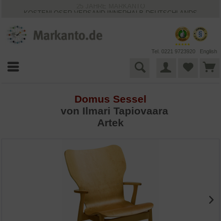
25 JAHRE MARKANTO
KOSTENLOSER VERSAND INNERHALB DEUTSCHLANDS
30 TAGE WIDERRUFSRECHT
VIELFÄLTIGE ZAHLUNGSMÖGLICHKEITEN
BESTPRICE-GARANTIE
Tel. 0221 9723920
English
Domus Sessel
von
Ilmari Tapiovaara
Artek