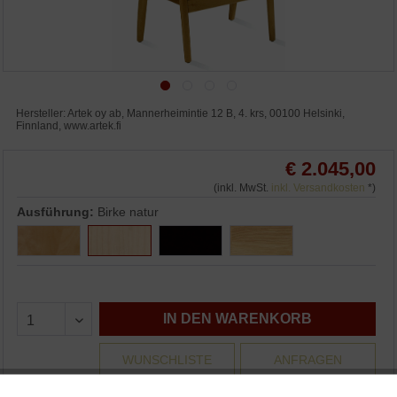
Hersteller: Artek oy ab, Mannerheimintie 12 B, 4. krs, 00100 Helsinki,
Finnland, www.artek.fi
€ 2.045,00
(inkl. MwSt.
inkl. Versandkosten
*)
Ausführung:
Birke natur
IN DEN WARENKORB
WUNSCHLISTE
ANFRAGEN
3% Skonto bei Vorkasse: € 1.983,65