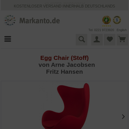
25 JAHRE MARKANTO
KOSTENLOSER VERSAND INNERHALB DEUTSCHLANDS
30 TAGE WIDERRUFSRECHT
VIELFÄLTIGE ZAHLUNGSMÖGLICHKEITEN
BESTPRICE-GARANTIE
Tel. 0221 9723920
English
Egg Chair (Stoff)
von
Arne Jacobsen
Fritz Hansen