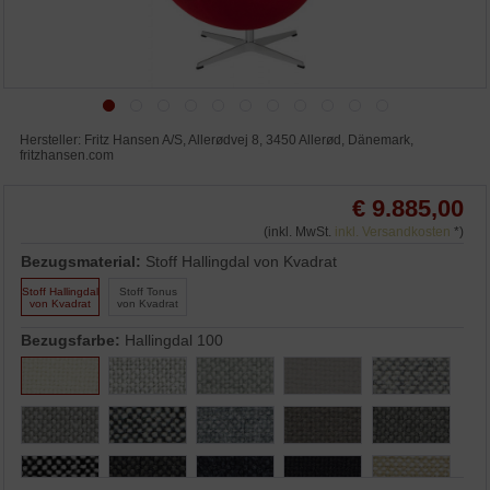
Hersteller: Fritz Hansen A/S, Allerødvej 8, 3450 Allerød, Dänemark,
fritzhansen.com
€ 9.885,00
(inkl. MwSt.
inkl. Versandkosten
*)
Bezugsmaterial:
Stoff Hallingdal von Kvadrat
Stoff Hallingdal
Stoff Tonus
von Kvadrat
von Kvadrat
Bezugsfarbe:
Hallingdal 100