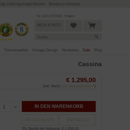
ltige Zahlungsmöglichkeiten
·
Bestprice-Garantie
Tel. 0221 9723920
English
MEIN KONTO
Themenwelten
Vintage Design
Neuheiten
Sale
Blog
Cassina
€ 1.295,00
(inkl. MwSt.
inkl. Versandkosten
*)
IN DEN WARENKORB
WUNSCHLISTE
ANFRAGEN
3% Skonto bei Vorkasse: € 1.256,15