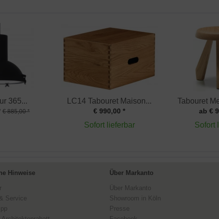
ur 365...
LC14 Tabouret Maison...
Tabouret Me
*
€ 990,00 *
ab € 9
€ 885,00 *
Sofort lieferbar
Sofort 
ne Hinweise
Über Markanto
r
Über Markanto
& Service
Showroom in Köln
ipp
Presse
 Architektenrabatt
Facebook