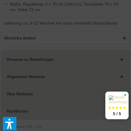
Maße: Regallänge 2 x 70 cm (140 cm), Tischplatte 70 x 53
cm, Höhe 72 cm
Lieferung: ca. 8-12 Wochen frei Haus innerhalb Deutschlands
Ähnliche Artikel
Hinweise zu Bestellungen
Allgemeine Hinweise
Über Markanto
Rechtliches
5 / 5
© by Markanto 1999 - 2026