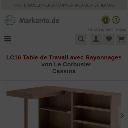
25 JAHRE MARKANTO
KOSTENLOSER VERSAND INNERHALB DEUTSCHLANDS
30 TAGE WIDERRUFSRECHT
VIELFÄLTIGE ZAHLUNGSMÖGLICHKEITEN
BESTPRICE-GARANTIE
Tel. 0221 9723920
English
LC16 Table de Travail avec Rayonnages
von
Le Corbusier
Cassina