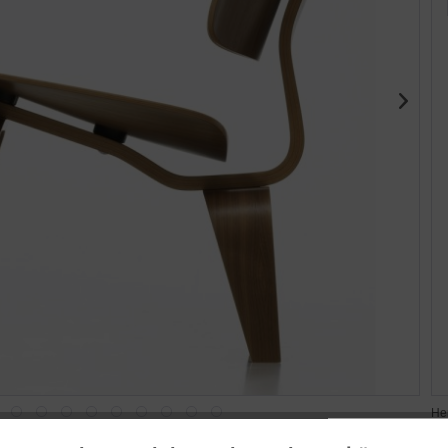
He
We