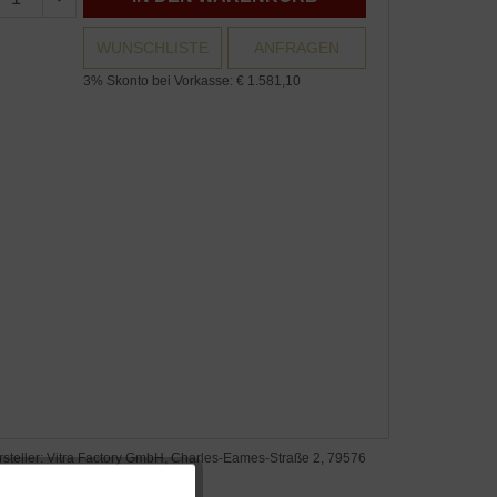
WUNSCHLISTE
ANFRAGEN
3% Skonto bei Vorkasse: € 1.581,10
rsteller: Vitra Factory GmbH, Charles-Eames-Straße 2, 79576
il am Rhein, www.vitra.com