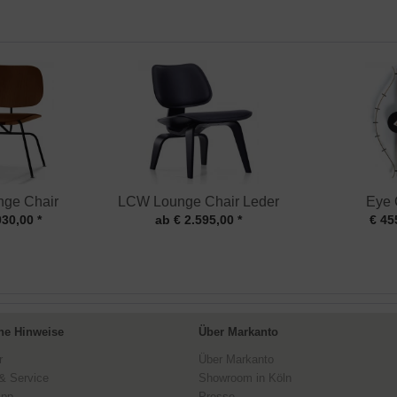
ge Chair
LCW Lounge Chair Leder
Eye 
030,00 *
ab € 2.595,00 *
€ 45
ne Hinweise
Über Markanto
r
Über Markanto
& Service
Showroom in Köln
ipp
Presse