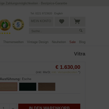
ltige Zahlungsmöglichkeiten
·
Bestprice-Garantie
Tel. 0221 9723920
English
MEIN KONTO
Themenwelten
Vintage Design
Neuheiten
Sale
Blog
Vitra
€ 1.630,00
(inkl. MwSt.
inkl. Versandkosten
*)
Ausführung:
Esche
IN DEN WARENKORB