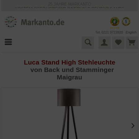
25 JAHRE MARKANTO
KOSTENLOSER VERSAND INNERHALB DEUTSCHLANDS
30 TAGE WIDERRUFSRECHT
VIELFÄLTIGE ZAHLUNGSMÖGLICHKEITEN
BESTPRICE-GARANTIE
Tel. 0221 9723920
English
Luca Stand High Stehleuchte
von
Back und Stamminger
Maigrau