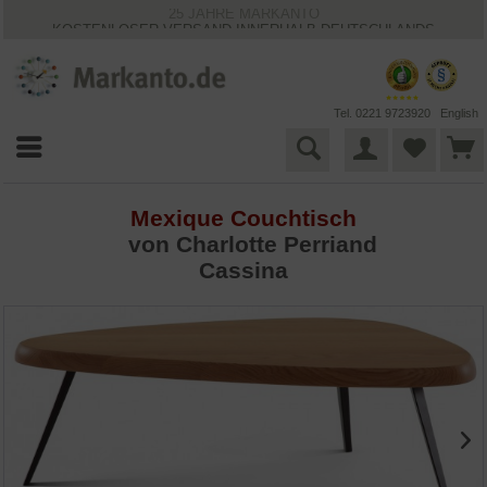
25 JAHRE MARKANTO
KOSTENLOSER VERSAND INNERHALB DEUTSCHLANDS
30 TAGE WIDERRUFSRECHT
VIELFÄLTIGE ZAHLUNGSMÖGLICHKEITEN
BESTPRICE-GARANTIE
Tel. 0221 9723920
English
Mexique Couchtisch
von
Charlotte Perriand
Cassina