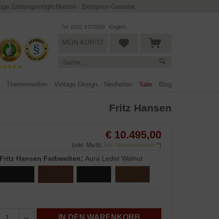
ltige Zahlungsmöglichkeiten
·
Bestprice-Garantie
Tel. 0221 9723920
English
MEIN KONTO
Themenwelten
Vintage Design
Neuheiten
Sale
Blog
Fritz Hansen
€ 10.495,00
(inkl. MwSt.
inkl. Versandkosten
*)
Fritz Hansen Farbwelten:
Aura Leder Walnut
IN DEN WARENKORB