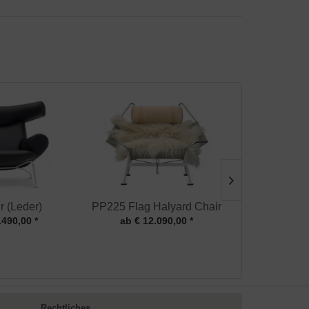
r (Leder)
PP225 Flag Halyard Chair
Swan Cha
.490,00 *
ab € 12.090,00 *
ab € 5
Rechtliches