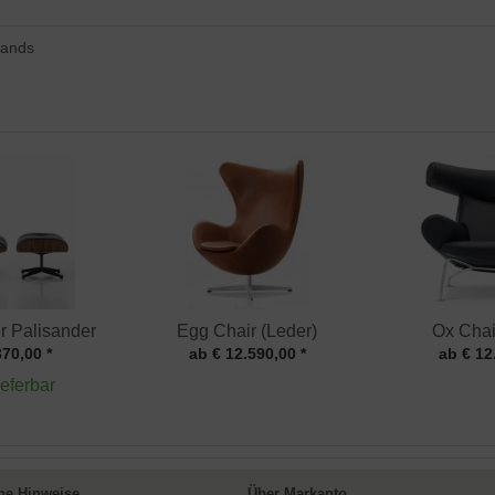
lands
r Palisander
Egg Chair (Leder)
Ox Chai
370,00 *
ab € 12.590,00 *
ab € 12
ieferbar
ne Hinweise
Über Markanto