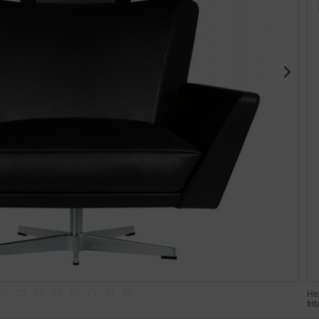
Her
fr