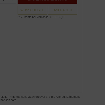
WUNSCHLISTE
ANFRAGEN
3% Skonto bei Vorkasse: € 10.180,15
steller: Fritz Hansen A/S, Allerødvej 8, 3450 Allerød, Dänemark,
itzhansen.com