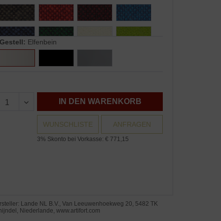
Gestell:
Elfenbein
IN DEN WARENKORB
WUNSCHLISTE
ANFRAGEN
3% Skonto bei Vorkasse: € 771,15
rsteller: Lande NL B.V., Van Leeuwenhoekweg 20, 5482 TK
ijndel, Niederlande, www.artifort.com