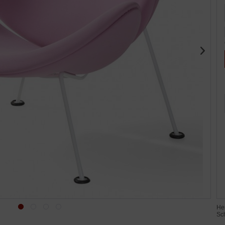
He
Sch