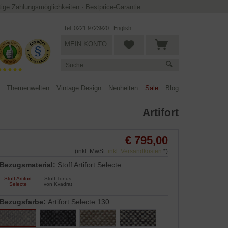
ltige Zahlungsmöglichkeiten
·
Bestprice-Garantie
Tel. 0221 9723920
English
MEIN KONTO
Themenwelten
Vintage Design
Neuheiten
Sale
Blog
Artifort
€ 795,00
(inkl. MwSt.
inkl. Versandkosten
*)
Bezugsmaterial:
Stoff Artifort Selecte
Stoff Artifort
Stoff Tonus
Selecte
von Kvadrat
Bezugsfarbe:
Artifort Selecte 130