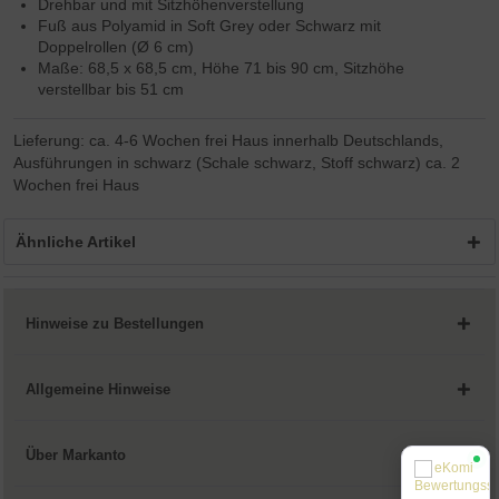
Drehbar und mit Sitzhöhenverstellung
Fuß aus Polyamid in Soft Grey oder Schwarz mit
Doppelrollen (Ø 6 cm)
Maße: 68,5 x 68,5 cm, Höhe 71 bis 90 cm, Sitzhöhe
verstellbar bis 51 cm
Lieferung: ca. 4-6 Wochen frei Haus innerhalb Deutschlands,
Ausführungen in schwarz (Schale schwarz, Stoff schwarz) ca. 2
Wochen frei Haus
Ähnliche Artikel
Hinweise zu Bestellungen
Allgemeine Hinweise
Über Markanto