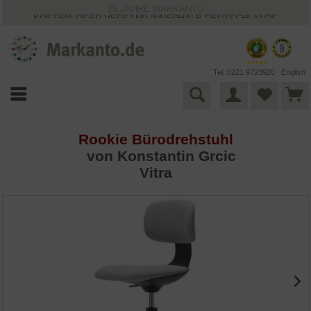
25 JAHRE MARKANTO
KOSTENLOSER VERSAND INNERHALB DEUTSCHLANDS
30 TAGE WIDERRUFSRECHT
VIELFÄLTIGE ZAHLUNGSMÖGLICHKEITEN
BESTPRICE-GARANTIE
Tel. 0221 9723920
English
Rookie Bürodrehstuhl
von
Konstantin Grcic
Vitra