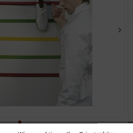
Her
Ni