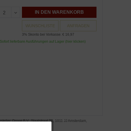
IN DEN WARENKORB
WUNSCHLISTE
ANFRAGEN
3% Skonto bei Vorkasse: € 16,97
Sofort lieferbare Ausführungen auf Lager (hier klicken)
steller: Droog B.V., Staalstraat 7B, 1011 JJ Amsterdam,
ederlande, droog.com