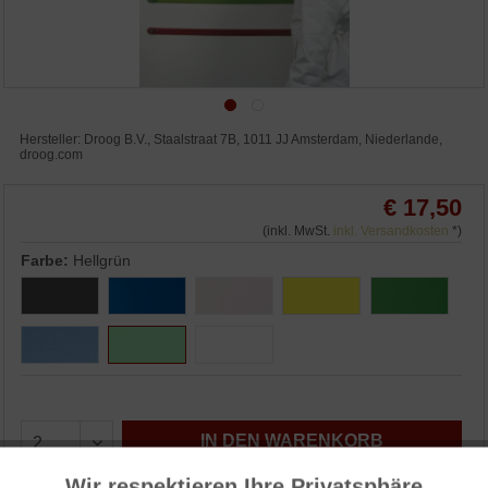
Hersteller: Droog B.V., Staalstraat 7B, 1011 JJ Amsterdam, Niederlande,
droog.com
€ 17,50
(inkl. MwSt.
inkl. Versandkosten
*)
Farbe:
Hellgrün
IN DEN WARENKORB
Wir respektieren Ihre Privatsphäre