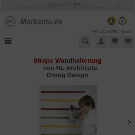
25 JAHRE MARKANTO
KOSTENLOSER VERSAND INNERHALB DEUTSCHLANDS
30 TAGE WIDERRUFSRECHT
VIELFÄLTIGE ZAHLUNGSMÖGLICHKEITEN
BESTPRICE-GARANTIE
Tel. 0221 9723920
English
Straps Wandhalterung
von NL Architects
Droog Design