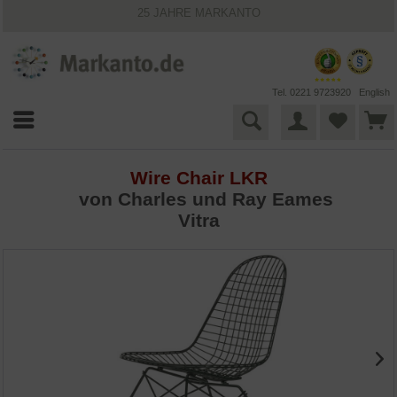
25 JAHRE MARKANTO
KOSTENLOSER VERSAND INNERHALB DEUTSCHLANDS
30 TAGE WIDERRUFSRECHT
VIELFÄLTIGE ZAHLUNGSMÖGLICHKEITEN
BESTPRICE-GARANTIE
Tel. 0221 9723920
English
Wire Chair LKR
von
Charles und Ray Eames
Vitra