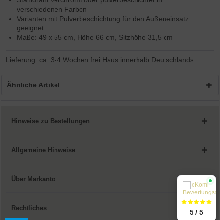
Stahldraht verchromt oder pulverbeschichtet in
verschiedenen Farben
Varianten mit Pulverbeschichtung für den Außeneinsatz
geeignet
Maße: 49 x 55 cm, Höhe 66 cm, Sitzhöhe 31,5 cm
Lieferung: ca. 3-4 Wochen frei Haus innerhalb Deutschlands
Ähnliche Artikel
Hinweise zu Bestellungen
Allgemeine Hinweise
Über Markanto
Rechtliches
5 / 5