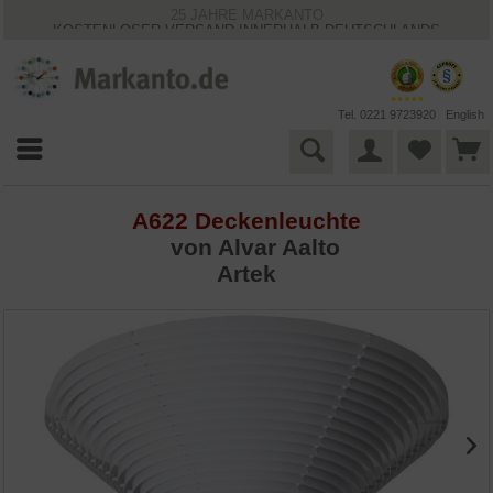
25 JAHRE MARKANTO
KOSTENLOSER VERSAND INNERHALB DEUTSCHLANDS
30 TAGE WIDERRUFSRECHT
VIELFÄLTIGE ZAHLUNGSMÖGLICHKEITEN
BESTPRICE-GARANTIE
Tel. 0221 9723920
English
A622 Deckenleuchte
von
Alvar Aalto
Artek