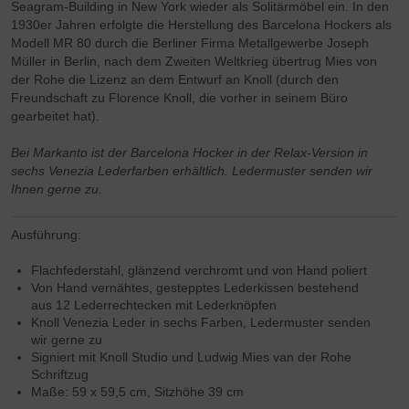
Seagram-Building in New York wieder als Solitärmöbel ein. In den
1930er Jahren erfolgte die Herstellung des Barcelona Hockers als
Modell MR 80 durch die Berliner Firma Metallgewerbe Joseph
Müller in Berlin, nach dem Zweiten Weltkrieg übertrug Mies von
der Rohe die Lizenz an dem Entwurf an Knoll (durch den
Freundschaft zu Florence Knoll, die vorher in seinem Büro
gearbeitet hat).
Bei Markanto ist der Barcelona Hocker in der Relax-Version in
sechs Venezia Lederfarben erhältlich. Ledermuster senden wir
Ihnen gerne zu.
Ausführung:
Flachfederstahl, glänzend verchromt und von Hand poliert
Von Hand vernähtes, gestepptes Lederkissen bestehend
aus 12 Lederrechtecken mit Lederknöpfen
Knoll Venezia Leder in sechs Farben, Ledermuster senden
wir gerne zu
Signiert mit Knoll Studio und Ludwig Mies van der Rohe
Schriftzug
Maße: 59 x 59,5 cm, Sitzhöhe 39 cm