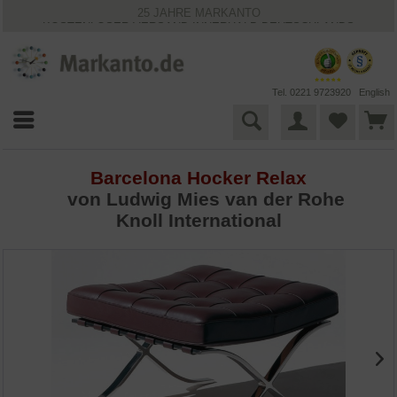
25 JAHRE MARKANTO
KOSTENLOSER VERSAND INNERHALB DEUTSCHLANDS
30 TAGE WIDERRUFSRECHT
VIELFÄLTIGE ZAHLUNGSMÖGLICHKEITEN
BESTPRICE-GARANTIE
Tel. 0221 9723920
English
Barcelona Hocker Relax
von
Ludwig Mies van der Rohe
Knoll International