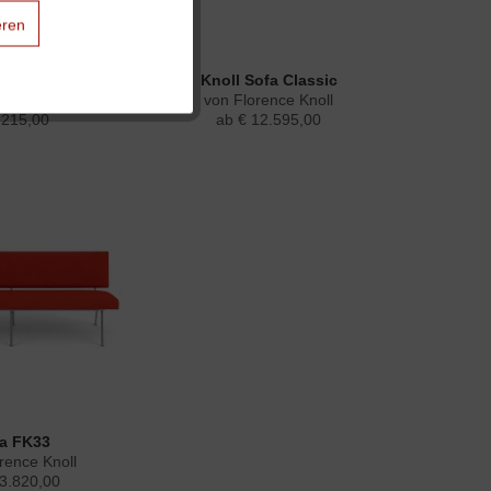
eren
Aktiv
board 95 cm...
Knoll Sofa Classic
rence Knoll
von Florence Knoll
.215,00
ab € 12.595,00
Aktiv
Aktiv
a FK33
rence Knoll
 3.820,00