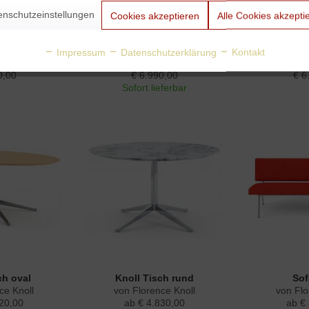
enschutzeinstellungen
Cookies akzeptieren
Alle Cookies akzepti
ard 210 cm
Knoll Sideboard 95 cm...
Knoll Side
Impressum
Datenschutzerklärung
Kontakt
ce Knoll
von Florence Knoll
von Flo
0,00
€ 6.990,00
€ 6
Sofort lieferbar
ch oval
Knoll Tisch rund
Sof
ce Knoll
von Florence Knoll
von Flo
20,00
ab € 4.830,00
ab €