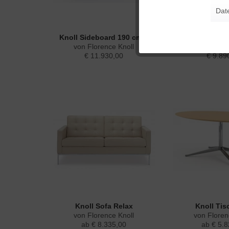
Dat
Tracking
Knoll Sideboard 190 cm...
Knoll Sidebo
von Florence Knoll
von Floren
€ 11.930,00
€ 9.89
Personalisierung
Service
Knoll Sofa Relax
Knoll Tis
von Florence Knoll
von Floren
ab € 8.335,00
ab € 5.8