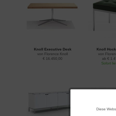
Knoll Executive Desk
Knoll Hock
von Florence Knoll
von Floren
€ 16.450,00
ab € 1.4
Sofort li
Funktionale
Diese Websi
Marketing