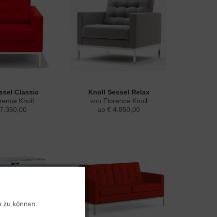
ssel Classic
Knoll Sessel Relax
rence Knoll
von Florence Knoll
 7.350,00
ab € 4.850,00
Aktiv
n zu können.
Aktiv