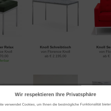
er Relax
Knoll Schreibtisch
Knoll Se
ce Knoll
von Florence Knoll
von Flo
70,00
ab € 2.195,00
ab €
eferbar
Wir respektieren Ihre Privatsphäre
te verwendet Cookies, um Ihnen die bestmögliche Funktionalität biete